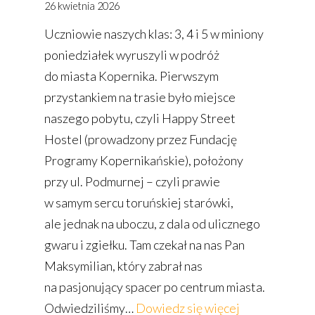
26 kwietnia 2026
Uczniowie naszych klas: 3, 4 i 5 w miniony
poniedziałek wyruszyli w podróż
do miasta Kopernika. Pierwszym
przystankiem na trasie było miejsce
naszego pobytu, czyli Happy Street
Hostel (prowadzony przez Fundację
Programy Kopernikańskie), położony
przy ul. Podmurnej – czyli prawie
w samym sercu toruńskiej starówki,
ale jednak na uboczu, z dala od ulicznego
gwaru i zgiełku. Tam czekał na nas Pan
Maksymilian, który zabrał nas
na pasjonujący spacer po centrum miasta.
:
Odwiedziliśmy…
Dowiedz się więcej