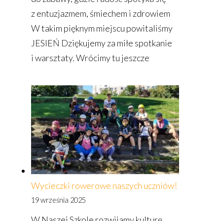
z entuzjazmem, śmiechem i zdrowiem
W takim pięknym miejscu powitaliśmy
JESIEŃ Dziękujemy za miłe spotkanie
i warsztaty. Wrócimy tu jeszcze
Wycieczki rowerowe naszych uczniów!
19 września 2025
W Naszej Szkole rozwijamy kulturę