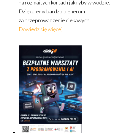
na rozmaitych kortach jak ryby w wodzie.
Dziękujemy bardzo trenerom
za przeprowadzenie ciekawych…
:
Dowiedz się więcej
Aktywna
zima
klasy
5!