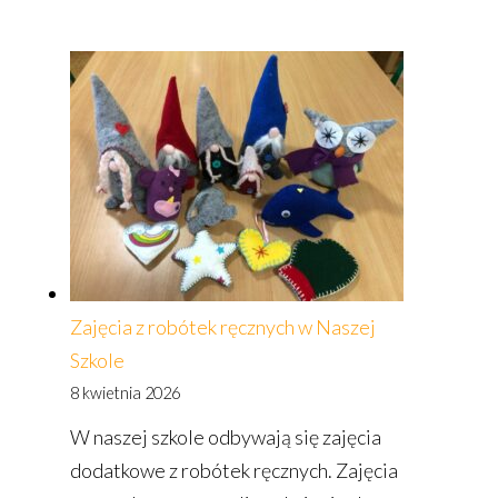
Relacja
z wycieczki
do Torunia
i Malborka
Zajęcia z robótek ręcznych w Naszej
Szkole
8 kwietnia 2026
W naszej szkole odbywają się zajęcia
dodatkowe z robótek ręcznych. Zajęcia