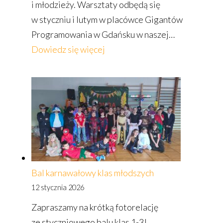
i młodzieży. Warsztaty odbędą się
w styczniu i lutym w placówce Gigantów
Programowania w Gdańsku w naszej…
:
Dowiedz się więcej
Darmowe
warsztaty
z programowania!
Bal karnawałowy klas młodszych
12 stycznia 2026
Zapraszamy na krótką fotorelację
ze styczniowego balu klas 1-3!