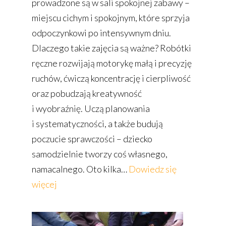
prowadzone są w sali spokojnej zabawy –
miejscu cichym i spokojnym, które sprzyja
odpoczynkowi po intensywnym dniu.
Dlaczego takie zajęcia są ważne? Robótki
ręczne rozwijają motorykę małą i precyzję
ruchów, ćwiczą koncentrację i cierpliwość
oraz pobudzają kreatywność
i wyobraźnię. Uczą planowania
i systematyczności, a także budują
poczucie sprawczości – dziecko
samodzielnie tworzy coś własnego,
namacalnego. Oto kilka…
Dowiedz się
:
więcej
Zajęcia
z robótek