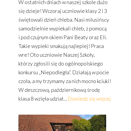
W ostatnich dniach w naszej szkole dużo
się dzieje! Wczoraj uczniowie klasy 2 i 3
świętowali dzień chleba. Nasi milusińscy
samodzielnie wypiekali chleb, z pomocą
i pod czujnym okiem Pani Beaty oraz Eli.
Takie wypieki smakują najlepiej! Praca
wre! Oto uczniowie Naszej Szkoły,
którzy zgłosili się do ogólnopolskiego
konkursu „Niepodległa”. Działają w pocie
czoła, a my trzymamy za nich mocno kciuki!
W deszczową, październikową środę
:
klasa 8 wzięła udział…
Dowiedz się więcej
Paździer
w Naszej
Szkole!