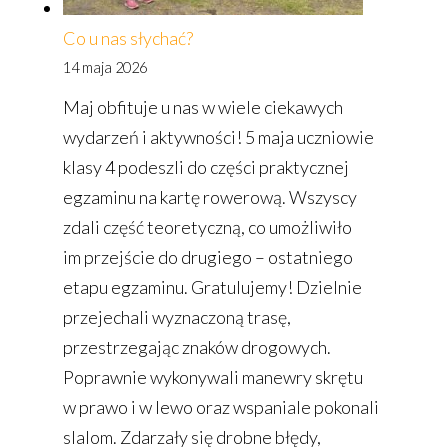
Co u nas słychać?
14 maja 2026
Maj obfituje u nas w wiele ciekawych
wydarzeń i aktywności! 5 maja uczniowie
klasy 4 podeszli do części praktycznej
egzaminu na kartę rowerową. Wszyscy
zdali część teoretyczną, co umożliwiło
im przejście do drugiego – ostatniego
etapu egzaminu. Gratulujemy! Dzielnie
przejechali wyznaczoną trasę,
przestrzegając znaków drogowych.
Poprawnie wykonywali manewry skrętu
w prawo i w lewo oraz wspaniale pokonali
slalom. Zdarzały się drobne błędy,