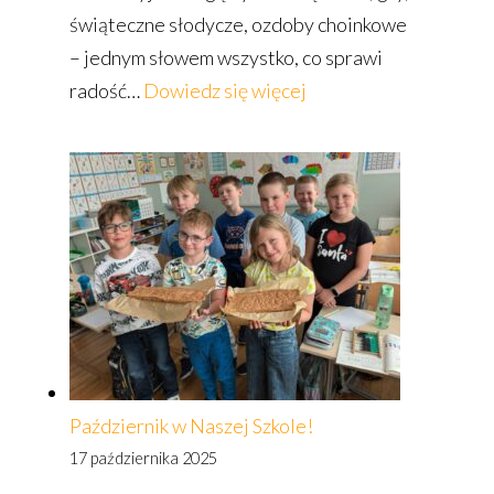
świąteczne słodycze, ozdoby choinkowe
– jednym słowem wszystko, co sprawi
:
radość…
Dowiedz się więcej
Świąteczny
kiermasz
charytatywny
w Naszej
Szkole
Październik w Naszej Szkole!
17 października 2025