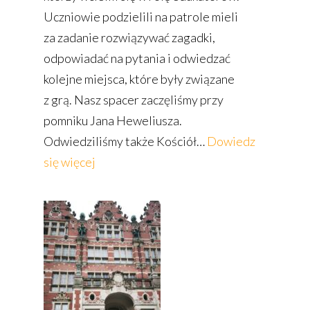
Uczniowie podzielili na patrole mieli
za zadanie rozwiązywać zagadki,
odpowiadać na pytania i odwiedzać
kolejne miejsca, które były związane
z grą. Nasz spacer zaczęliśmy przy
pomniku Jana Heweliusza.
Odwiedziliśmy także Kościół…
Dowiedz
:
się więcej
Chodź
z nami
gdańskimi
szlakami!