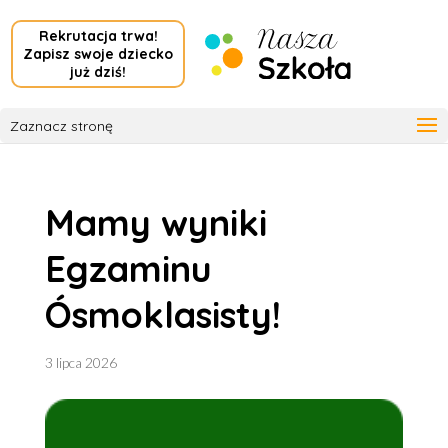
Rekrutacja trwa!
Zapisz swoje dziecko
już dziś!
Zaznacz stronę
Mamy wyniki
Egzaminu
Ósmoklasisty!
3 lipca 2026