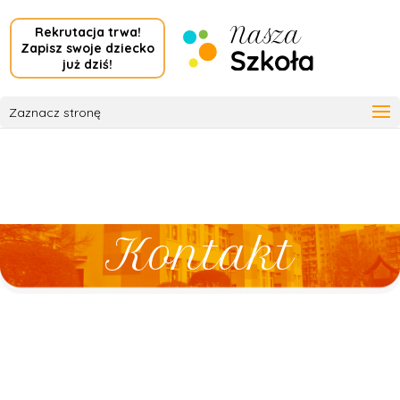
Rekrutacja trwa!
Zapisz swoje dziecko
już dziś!
Zaznacz stronę
Kontakt