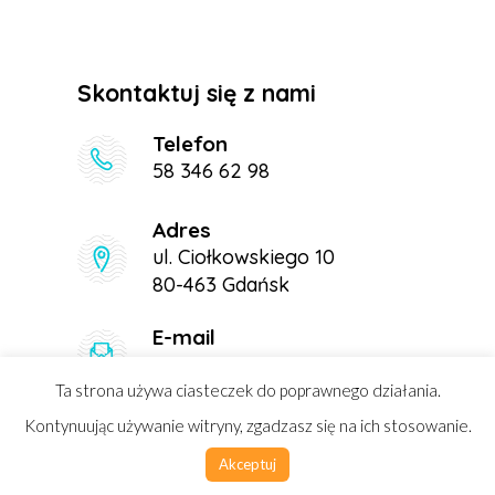
Skontaktuj się z nami
Telefon
58 346 62 98
Adres
ul. Ciołkowskiego 10
80-463 Gdańsk
E-mail
sekretariat@nasza-szkola.eu
Ta strona używa ciasteczek do poprawnego działania.
Kontynuując używanie witryny, zgadzasz się na ich stosowanie.
Copyright 2020 by Nasza Szkoła
Akceptuj