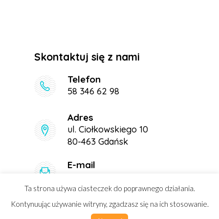
Skontaktuj się z nami
Telefon
58 346 62 98
Adres
ul. Ciołkowskiego 10
80-463 Gdańsk
E-mail
sekretariat@nasza-szkola.eu
Ta strona używa ciasteczek do poprawnego działania.
Kontynuując używanie witryny, zgadzasz się na ich stosowanie.
Copyright 2020 by Nasza Szkoła