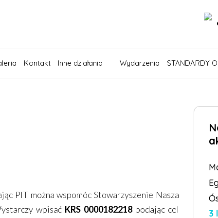
leria
Kontakt
Inne działania
Wydarzenia
STANDARDY O
N
a
M
E
zając PIT można wspomóc Stowarzyszenie Nasza
Ós
Wystarczy wpisać
KRS 0000182218
podając cel
3 