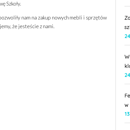
ę Szkoły.
pozwoliły nam na zakup nowych mebli i sprzętów
Za
jemy, że jesteście z nami.
sz
2
W
kl
2
Fe
w 
1