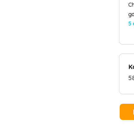
Ch
gd
5
K
5