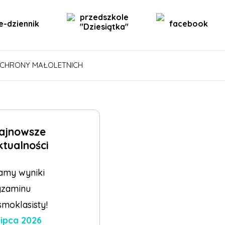
przedszkole
e-dziennik
facebook
"Dziesiątka"
CHRONY MAŁOLETNICH
ajnowsze
ktualności
amy wyniki
gzaminu
moklasisty!
lipca 2026