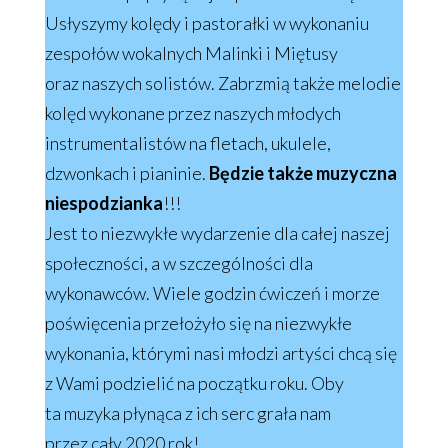
Usłyszymy kolędy i pastorałki w wykonaniu
zespołów wokalnych Malinki i Miętusy
oraz naszych solistów. Zabrzmią także melodie
kolęd wykonane przez naszych młodych
instrumentalistów na fletach, ukulele,
dzwonkach i pianinie.
Będzie także muzyczna
niespodzianka
!!!
Jest to niezwykłe wydarzenie dla całej naszej
społeczności, a w szczególności dla
wykonawców. Wiele godzin ćwiczeń i morze
poświęcenia przełożyło się na niezwykłe
wykonania, którymi nasi młodzi artyści chcą się
z Wami podzielić na początku roku. Oby
ta muzyka płynąca z ich serc grała nam
przez cały 2020 rok!