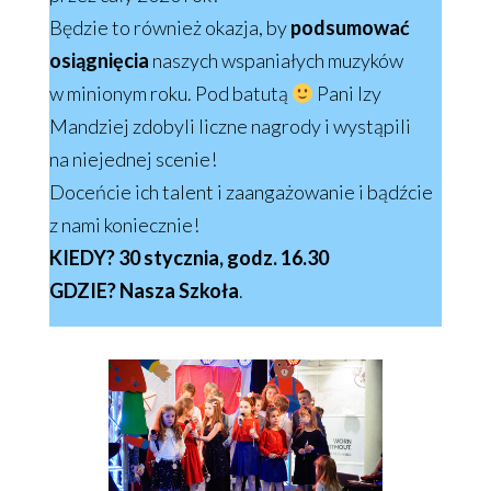
Będzie to również okazja, by
podsumować
osiągnięcia
naszych wspaniałych muzyków
w minionym roku. Pod batutą
Pani Izy
Mandziej zdobyli liczne nagrody i wystąpili
na niejednej scenie!
Doceńcie ich talent i zaangażowanie i bądźcie
z nami koniecznie!
KIEDY? 30 stycznia, godz. 16.30
GDZIE? Nasza Szkoła
.