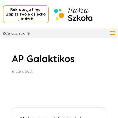
Rekrutacja trwa!
Zapisz swoje dziecko
już dziś!
Zaznacz stronę
AP Galaktikos
6 lutego 2024