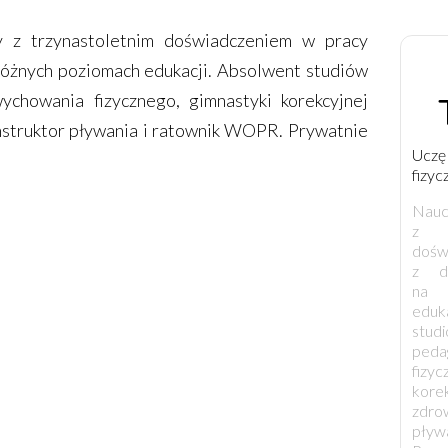
 z trzynastoletnim doświadczeniem w pracy
 różnych poziomach edukacji. Absolwent studiów
wychowania fizycznego, gimnastyki korekcyjnej
instruktor pływania i ratownik WOPR. Prywatnie
Uc
fizyc
Nauc
z t
dośw
z d
na 
edu
stu
peda
fizy
kore
zdro
pływ