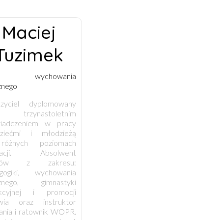
Maciej
Tuzimek
zę wychowania
znego
zyciel dyplomowany
rzynastoletnim
iadczeniem w pracy
ziećmi i młodzieżą
różnych poziomach
kacji. Absolwent
diów z zakresu:
gogiki, wychowania
cznego, gimnastyki
kcyjnej i promocji
wia oraz instruktor
ania i ratownik WOPR.