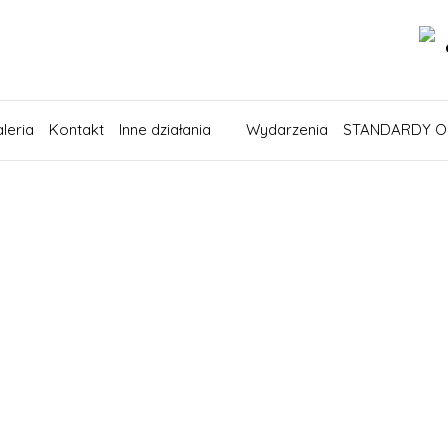
leria
Kontakt
Inne działania
Wydarzenia
STANDARDY O
Maciej Tuzimek
Uczę wychowania fizycznego